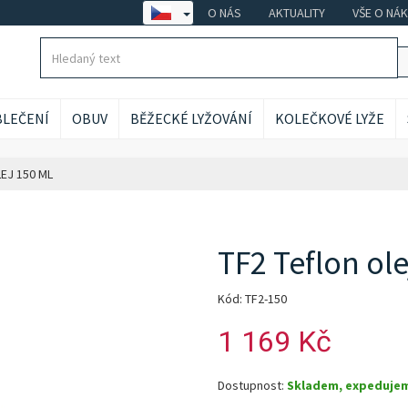
O NÁS
AKTUALITY
VŠE O NÁ
LEČENÍ
OBUV
BĚŽECKÉ LYŽOVÁNÍ
KOLEČKOVÉ LYŽE
EJ 150 ML
TF2 Teflon ole
Kód: TF2-150
1 169 Kč
Dostupnost:
Skladem, expeduje