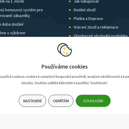
ík na 1. místě
Jak nakupovat
ný bonusový systém pro
Dodání zboží
trované zákazníky
Platba a Doprava
á doba dodání
Vrácení zboží a reklamace
íme s výběrem
Všeobecné obchodní podmínky
í kamenných prodejen
Nastavení soukromí
vné nad 1 500 Kč zdarma
Používáme cookies
oužívá soubory cookies k vylepšení fungování prostředí, analýze návštěvnosti a k p
obsahu. Souhlas udělíte kliknutím na políčko 'Souhlasím'.
NASTAVENÍ
ODMÍTÁM
SOUHLASÍM