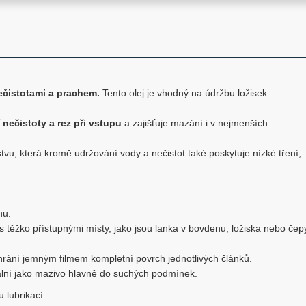
ečistotami a prachem.
Tento olej je vhodný na údržbu ložisek
 nečistoty a rez při vstupu
a zajišťuje mazání i v nejmenších
vu, která kromě udržování vody a nečistot také poskytuje nízké tření,
nu.
t s těžko přístupnými místy, jako jsou lanka v bovdenu, ložiska nebo čep
hrání jemným filmem kompletní povrch jednotlivých článků.
eální jako mazivo hlavně do suchých podmínek.
 lubrikací