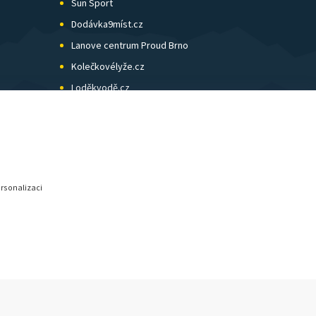
Sun Sport
Dodávka9míst.cz
Lanove centrum Proud Brno
Kolečkovélyže.cz
Loděkvodě.cz
SK Skol Brno
Biatlon Brno
Wild Runners
ersonalizaci
© SunShop | www.sunshop.cz