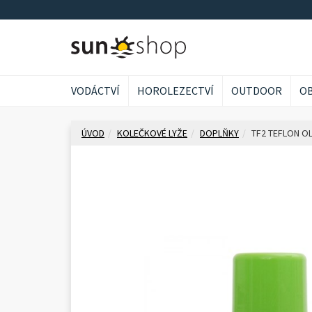
VODÁCTVÍ
HOROLEZECTVÍ
OUTDOOR
OB
ÚVOD
KOLEČKOVÉ LYŽE
DOPLŇKY
TF2 TEFLON OL