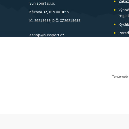
Zákazn
Sun sport s.r.o.
Výhod
Kšírova 32, 619 00 Brno
regis
IČ: 26219689, DIČ: CZ26219689
Rychl
Porad
eshop@sunsport.cz
Zázem
mobil: +420 734 202 223
Pošto
pevná linka: +420 541 248 595
Tento web p