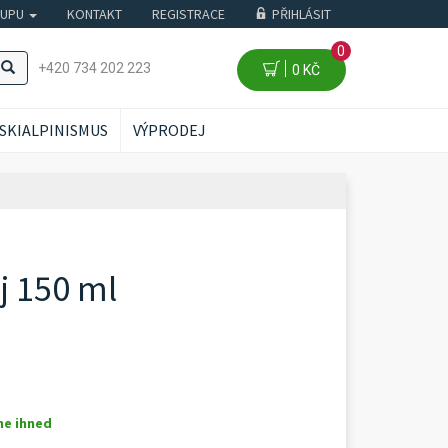
KUPU
KONTAKT
REGISTRACE
PŘIHLÁSIT
0
+420 734 202 223
0 KČ
SKIALPINISMUS
VÝPRODEJ
j 150 ml
me ihned