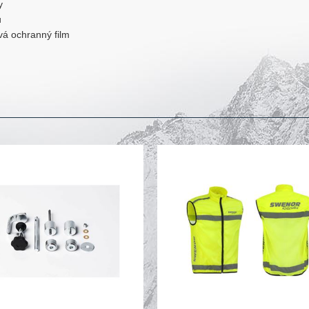
y
u
vá ochranný film