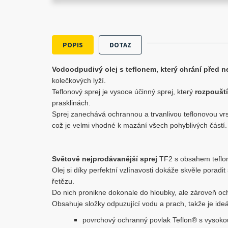
POPIS
DOTAZ
Vodoodpudivý olej s teflonem, který chrání před n
kolečkových lyží.
Teflonový sprej je vysoce účinný sprej, který
rozpouští
prasklinách.
Sprej zanechává ochrannou a trvanlivou teflonovou vrst
což je velmi vhodné k mazání všech pohyblivých částí.
Světově nejprodávanější sprej
TF2 s obsahem teflo
Olej si díky perfektní vzlínavosti dokáže skvěle poradi
řetězu.
Do nich pronikne dokonale do hloubky, ale zároveň oc
Obsahuje složky odpuzující vodu a prach, takže je id
povrchový ochranný povlak Teflon® s vysokou