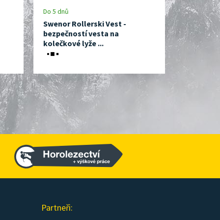
Do 5 dnů
Skladem, e
Swenor Rollerski Vest -
Ski Skett
bezpečností vesta na
brzda na 
kolečkové lyže ...
Partneři: