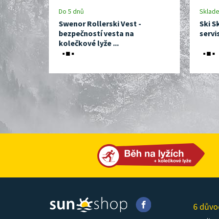
Do 5 dnů
Sklad
Swenor Rollerski Vest -
Ski S
bezpečností vesta na
servi
kolečkové lyže ...
6 důvo