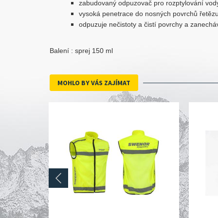
zabudovaný odpuzovač pro rozptylování vod
vysoká penetrace do nosných povrchů řetěz
odpuzuje nečistoty a čistí povrchy a zanechá
Balení : sprej 150 ml
MOHLO BY VÁS ZAJÍMAT
prev