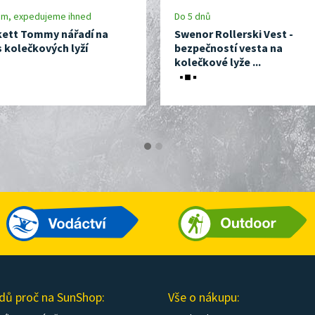
em, expedujeme ihned
Do 5 dnů
kett Tommy nářadí na
Swenor Rollerski Vest -
s kolečkových lyží
bezpečností vesta na
kolečkové lyže ...
dů proč na SunShop:
Vše o nákupu: