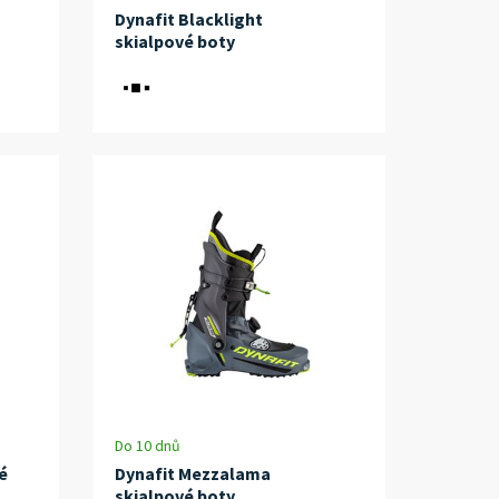
Dynafit Blacklight
skialpové boty
Do 10 dnů
é
Dynafit Mezzalama
skialpové boty