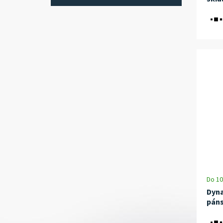
Do 10
Dyna
páns