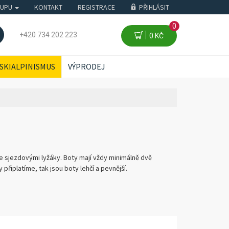
KUPU
KONTAKT
REGISTRACE
PŘIHLÁSIT
0
+420 734 202 223
0 KČ
SKIALPINISMUS
VÝPRODEJ
se sjezdovými lyžáky. Boty mají vždy minimálně dvě
 připlatíme, tak jsou boty lehčí a pevnější.