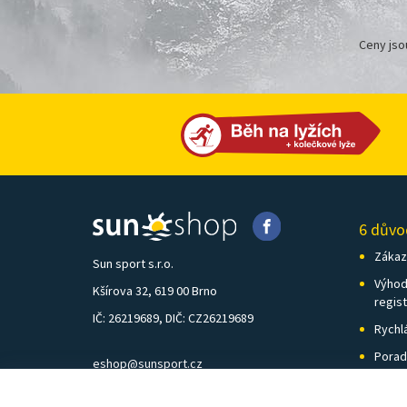
Ceny jso
6 důvo
Zákazn
Sun sport s.r.o.
Výhod
Kšírova 32, 619 00 Brno
regis
IČ: 26219689, DIČ: CZ26219689
Rychl
Porad
eshop@sunsport.cz
Zázem
mobil: +420 734 202 223