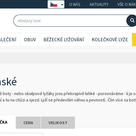
O NÁS
AKTUALITY
VŠE O NÁ
LEČENÍ
OBUV
BĚŽECKÉ LYŽOVÁNÍ
KOLEČKOVÉ LYŽE
nské
é boty - nebo skialpové lyžáky jsou překvapivě lehké - porovnáváme - li je 
 a to na chůzi a sjezd. Lyží se především váhou a pevností.. Čím více za boty
ČKA
CENA
VELIKOST