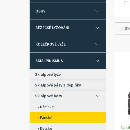
OBUV
BĚŽECKÉ LYŽOVÁNÍ
Sk
KOLEČKOVÉ LYŽE
SKIALPINISMUS
Skialpové lyže
Skialpové pásy a doplňky
Skialpové boty
Dámské
Pánské
Skla
Dětské