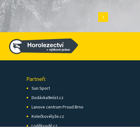
1
Partneři:
Sun Sport
Dodávka9míst.cz
Lanove centrum Proud Brno
Kolečkovélyže.cz
Loděkvodě.cz
SK Skol Brno