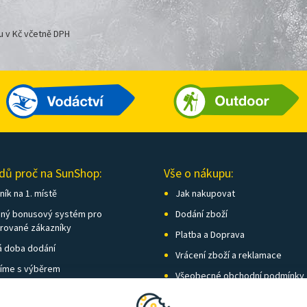
u v Kč včetně DPH
dů proč na SunShop:
Vše o nákupu:
ík na 1. místě
Jak nakupovat
ný bonusový systém pro
Dodání zboží
trované zákazníky
Platba a Doprava
á doba dodání
Vrácení zboží a reklamace
íme s výběrem
Všeobecné obchodní podmínky
í kamenných prodejen
Nastavení soukromí