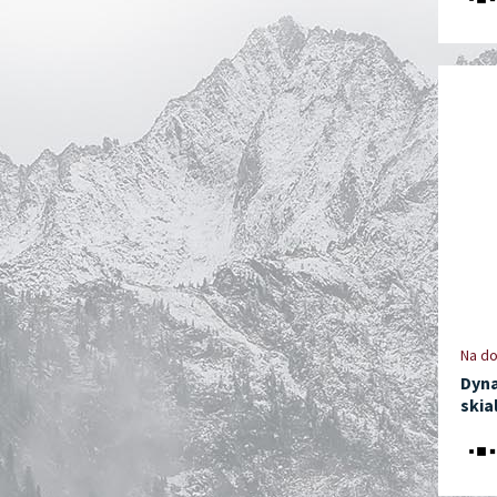
Na do
Dyna
skia