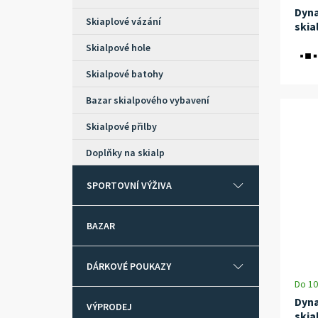
Dyna
Skiaplové vázání
skia
Skialpové hole
Skialpové batohy
Bazar skialpového vybavení
Skialpové přilby
Doplňky na skialp
SPORTOVNÍ VÝŽIVA
BAZAR
DÁRKOVÉ POUKAZY
Do 10
Dyna
VÝPRODEJ
skia