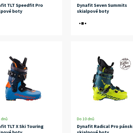
fit TLT Speedfit Pro
Dynafit Seven Summits
lpové boty
skialpové boty
 dnů
Do 10 dnů
fit TLT X Ski Touring
Dynafit Radical Pro pánsk
lpové boty
skialpové boty