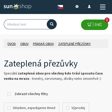
Toggle
Toggle
Toggle
navigation
navigation
naviga
0
0 KČ
ÚVOD
OBUV
PÁNSKÁ OBUV
ZATEPLENÉ PŘEZŮVKY
Zateplená přezůvky
Speciální
zateplená obuv pro všechny kdo tráví sposutu času
venku na mrazu
- trenéry, servismany, díváky nebo zimomřivé :)
Zobrazit všechny filtry
Skladem, expedujeme ihned
Výprodej