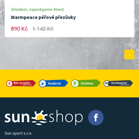
Skladem, expedujeme ihned
Warmpeace péřové přezůvky
890 Kč
1 142 Kč
1
Sun sport s.r.o.