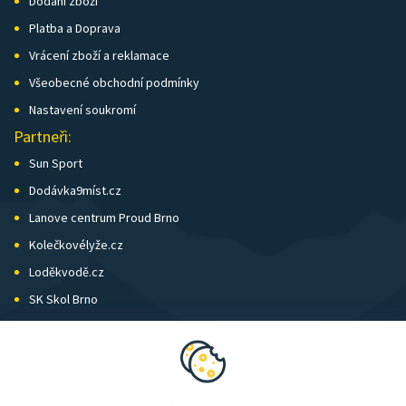
Dodání zboží
Platba a Doprava
Vrácení zboží a reklamace
Všeobecné obchodní podmínky
Nastavení soukromí
Partneři:
Sun Sport
Dodávka9míst.cz
Lanove centrum Proud Brno
Kolečkovélyže.cz
Loděkvodě.cz
SK Skol Brno
Biatlon Brno
Wild Runners