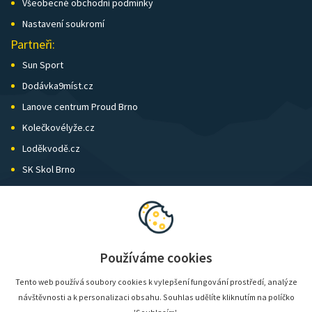
Všeobecné obchodní podmínky
Nastavení soukromí
Partneři:
Sun Sport
Dodávka9míst.cz
Lanove centrum Proud Brno
Kolečkovélyže.cz
Loděkvodě.cz
SK Skol Brno
Biatlon Brno
Wild Runners
Používáme cookies
Tento web používá soubory cookies k vylepšení fungování prostředí, analýze
návštěvnosti a k personalizaci obsahu. Souhlas udělíte kliknutím na políčko