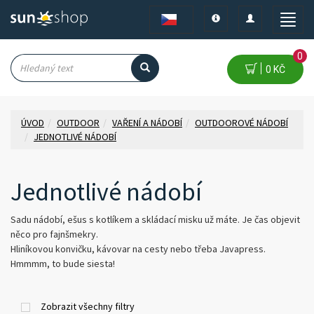
Toggle
Toggle
Toggle
navigation
navigation
naviga
0
0 KČ
ÚVOD
OUTDOOR
VAŘENÍ A NÁDOBÍ
OUTDOOROVÉ NÁDOBÍ
JEDNOTLIVÉ NÁDOBÍ
Jednotlivé nádobí
Sadu nádobí, ešus s kotlíkem a skládací misku už máte. Je čas objevit
něco pro fajnšmekry.
Hliníkovou konvičku, kávovar na cesty nebo třeba Javapress.
Hmmmm, to bude siesta!
Zobrazit všechny filtry