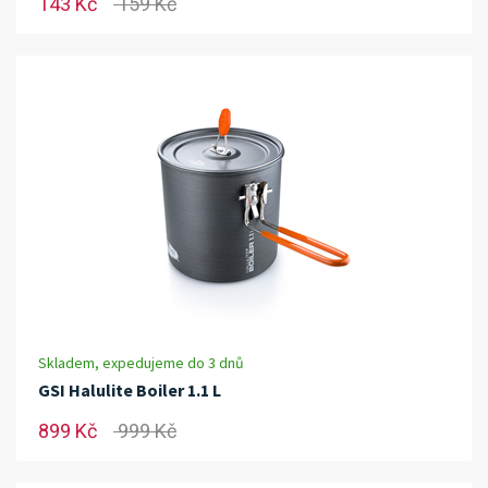
143 Kč
159 Kč
Skladem, expedujeme do 3 dnů
GSI Halulite Boiler 1.1 L
899 Kč
999 Kč