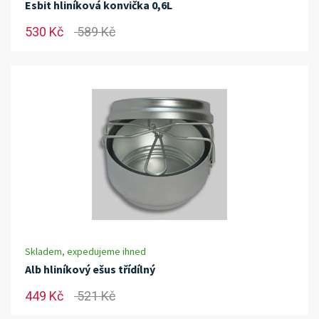
Esbit hliníková konvička 0,6L
530 Kč
589 Kč
Skladem, expedujeme ihned
Alb hliníkový ešus třídílný
449 Kč
521 Kč