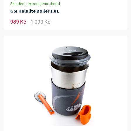
Skladem, expedujeme ihned
GSI Halulite Boiler 1.8 L
989 Kč
1 090 Kč