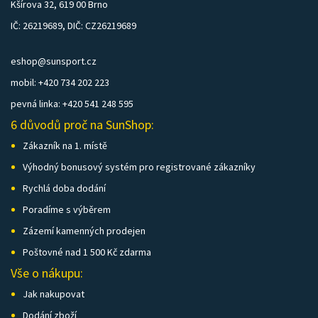
Kšírova 32, 619 00 Brno
IČ: 26219689, DIČ: CZ26219689
eshop@sunsport.cz
mobil: +420 734 202 223
pevná linka: +420 541 248 595
6 důvodů proč na SunShop:
Zákazník na 1. místě
Výhodný bonusový systém pro registrované zákazníky
Rychlá doba dodání
Poradíme s výběrem
Zázemí kamenných prodejen
Poštovné nad 1 500 Kč zdarma
Vše o nákupu:
Jak nakupovat
Dodání zboží