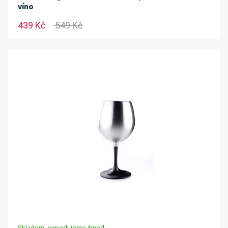
víno
439 Kč
549 Kč
Skladem, expedujeme ihned