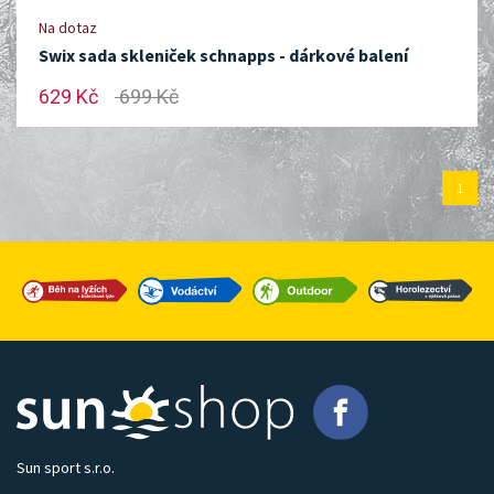
Na dotaz
Swix sada skleniček schnapps - dárkové balení
629 Kč
699 Kč
1
Sun sport s.r.o.