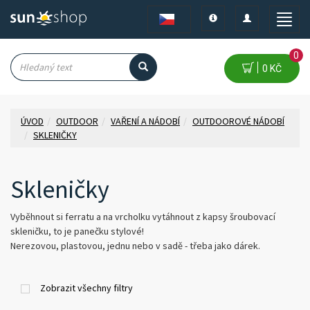
Toggle
Toggle
Toggle
navigation
navigation
naviga
0
0 KČ
ÚVOD
OUTDOOR
VAŘENÍ A NÁDOBÍ
OUTDOOROVÉ NÁDOBÍ
SKLENIČKY
Skleničky
Vyběhnout si ferratu a na vrcholku vytáhnout z kapsy šroubovací
skleničku, to je panečku stylové!
Nerezovou, plastovou, jednu nebo v sadě - třeba jako dárek.
Zobrazit všechny filtry