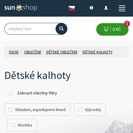
Toggle
Toggle
Toggle
navigation
navigation
naviga
0
0 KČ
ÚVOD
OBLEČENÍ
DĚTSKÉ OBLEČENÍ
DĚTSKÉ KALHOTY
Dětské kalhoty
Zobrazit všechny filtry
Skladem, expedujeme ihned
Výprodej
Novinka