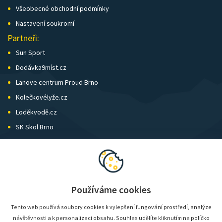
Všeobecné obchodní podmínky
Nastavení soukromí
Partneři:
Sun Sport
Dodávka9míst.cz
Lanove centrum Proud Brno
Kolečkovélyže.cz
Loděkvodě.cz
SK Skol Brno
Biatlon Brno
Wild Runners
Používáme cookies
Tento web používá soubory cookies k vylepšení fungování prostředí, analýze
návštěvnosti a k personalizaci obsahu. Souhlas udělíte kliknutím na políčko