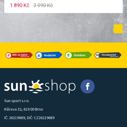
1 890 Kč
2 090 Kč
1
Sun sport s.r.o.
Kšírova 32, 619 00 Brno
IČ: 26219689, DIČ: CZ26219689