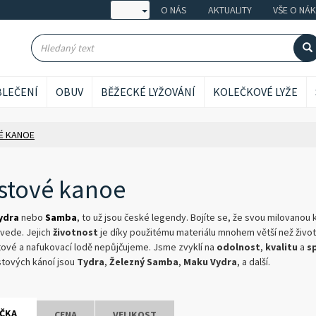
O NÁS
AKTUALITY
VŠE O NÁ
LEČENÍ
OBUV
BĚŽECKÉ LYŽOVÁNÍ
KOLEČKOVÉ LYŽE
É KANOE
stové kanoe
ydra
nebo
Samba
, to už jsou české legendy. Bojíte se, že svou milovanou
vede. Jejich
životnost
je díky použitému materiálu mnohem větší než životn
tové a nafukovací lodě nepůjčujeme. Jsme zvyklí na
odolnost
,
kvalitu
a
s
stových kánoí jsou
Tydra
,
Železný Samba
,
Maku Vydra
, a další.
ČKA
CENA
VELIKOST