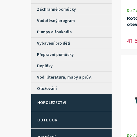
Záchranné pomůcky
Do 7 
Roto
Vodotěsný program
otev
Pumpy a foukadla
41 
Vybavení pro děti
Přepravní pomůcky
Doplňky
Vod. literatura, mapy a prův.
Otužování
HOROLEZECTVÍ
OUTDOOR
Do 7 