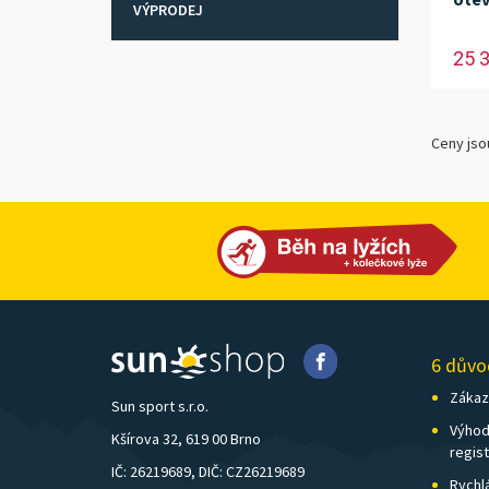
VÝPRODEJ
25 
Ceny jso
6 důvo
Zákazn
Sun sport s.r.o.
Výhod
Kšírova 32, 619 00 Brno
regis
IČ: 26219689, DIČ: CZ26219689
Rychl