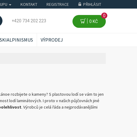
KUPU
KONTAKT
REGISTRACE
PŘIHLÁSIT
0
+420 734 202 223
0 KČ
SKIALPINISMUS
VÝPRODEJ
 kánoe rozbijete o kameny? S plastovou lodí se vám to jen
ost lodí laminátových. I proto v našich půjčovnách jiné
polehlivost
. Výrobců je celá řáda a nejprodávanějšími