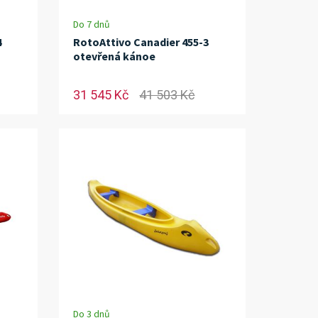
Do 7 dnů
4
RotoAttivo Canadier 455-3
otevřená kánoe
31 545 Kč
41 503 Kč
Do 3 dnů