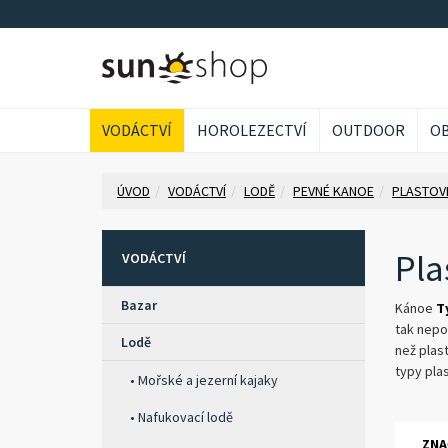
VODÁCTVÍ
HOROLEZECTVÍ
OUTDOOR
OB
ÚVOD
VODÁCTVÍ
LODĚ
PEVNÉ KANOE
PLASTOV
Pla
VODÁCTVÍ
Bazar
Kánoe
T
tak nepo
Lodě
než plas
typy pla
Mořské a jezerní kajaky
Nafukovací lodě
ZNA