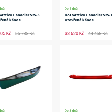
dnů
Do 7 dnů
Attivo Canadier 525-5
RotoAttivo Canadier 525-
řená kánoe
otevřená kánoe
505 Kč
55 733 Kč
33 620 Kč
44 468 Kč
dnů
Do 3 dnů