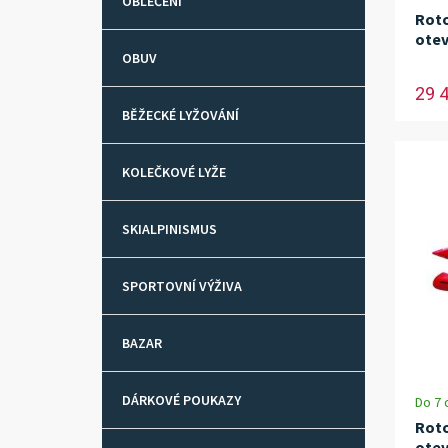
OBLEČENÍ
Roto
otev
OBUV
29 
BĚŽECKÉ LYŽOVÁNÍ
KOLEČKOVÉ LYŽE
SKIALPINISMUS
SPORTOVNÍ VÝŽIVA
BAZAR
DÁRKOVÉ POUKAZY
Do 7 
Roto
otev