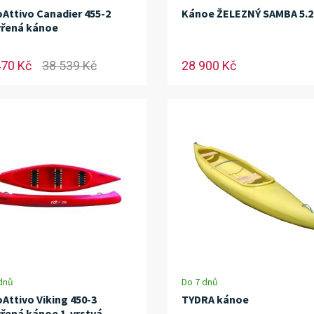
Attivo Canadier 455-2
Kánoe ŽELEZNÝ SAMBA 5.2
řená kánoe
470 Kč
38 539 Kč
28 900 Kč
dnů
Do 7 dnů
Attivo Viking 450-3
TYDRA kánoe
řená kánoe 1-vrstvá