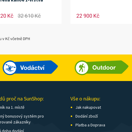
320 Kč
32 610 Kč
22 900 Kč
u v Kč včetně DPH
dů proč na SunShop:
Vše o nákupu:
ík na 1. místě
Jak nakupovat
ný bonusový systém pro
Dodání zboží
trované zákazníky
Platba a Doprava
á doba dodání