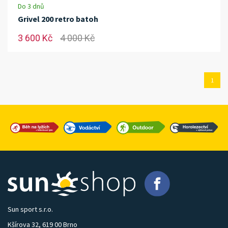
Do 3 dnů
Grivel 200 retro batoh
3 600 Kč
4 000 Kč
1
Sun sport s.r.o.
Kšírova 32, 619 00 Brno