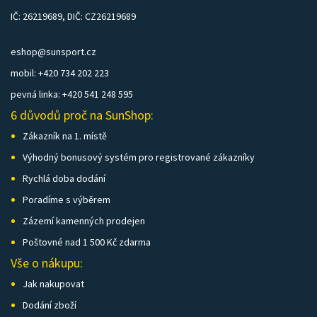
IČ: 26219689, DIČ: CZ26219689
eshop@sunsport.cz
mobil: +420 734 202 223
pevná linka: +420 541 248 595
6 důvodů proč na SunShop:
Zákazník na 1. místě
Výhodný bonusový systém pro registrované zákazníky
Rychlá doba dodání
Poradíme s výběrem
Zázemí kamenných prodejen
Poštovné nad 1 500 Kč zdarma
Vše o nákupu:
Jak nakupovat
Dodání zboží