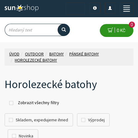
Toggle
Toggle
Toggle
navigation
navigation
naviga
0
0 KČ
ÚVOD
OUTDOOR
BATOHY
PÁNSKÉ BATOHY
HOROLEZECKÉ BATOHY
Horolezecké batohy
Zobrazit všechny filtry
Skladem, expedujeme ihned
Výprodej
Novinka