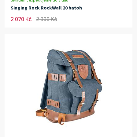
Skladem, expedujeme do 3 dnů
Singing Rock RockWall 20 batoh
2 070 Kč
2 300 Kč