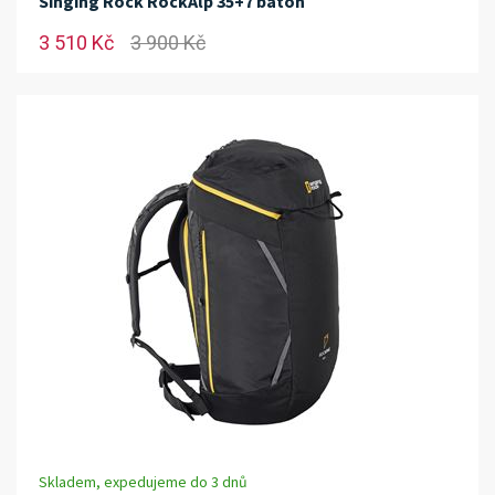
Singing Rock RockAlp 35+7 batoh
3 510 Kč
3 900 Kč
Skladem, expedujeme do 3 dnů