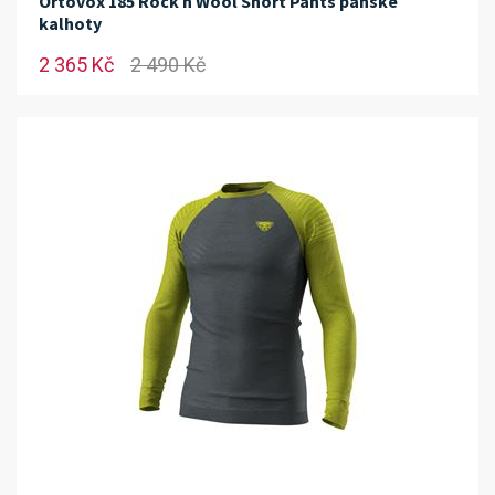
Ortovox 185 Rock n Wool Short Pants pánské
kalhoty
2 365 Kč
2 490 Kč