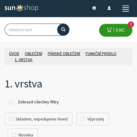
Toggle
Toggle
Toggle
navigation
navigation
naviga
0
0 KČ
ÚVOD
OBLEČENÍ
PÁNSKÉ OBLEČENÍ
FUNKČNÍ PRÁDLO
1. VRSTVA
1. vrstva
Zobrazit všechny filtry
Skladem, expedujeme ihned
Výprodej
Novinka