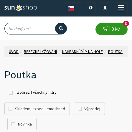
Toggle
Toggle
Toggle
navigation
navigation
naviga
0
0 KČ
ÚVOD
BĚŽECKÉ LYŽOVÁNÍ
NÁHRADNÍ DÍLY NA HOLE
POUTKA
Poutka
Zobrazit všechny filtry
Skladem, expedujeme ihned
Výprodej
Novinka