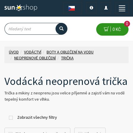
Toggle
Toggle
Toggle
navigation
navigation
naviga
0
0 KČ
ÚVOD
VODÁCTVÍ
BOTY A OBLEČENÍ NA VODU
NEOPRENOVÉ OBLEČENÍ
TRIČKA
Vodácká neoprenová trička
Trička a mikiny z neoprenu jsou velice příjemné a zajistí vám na vodě
tepelný komfort ve vlhku.
Zobrazit všechny filtry