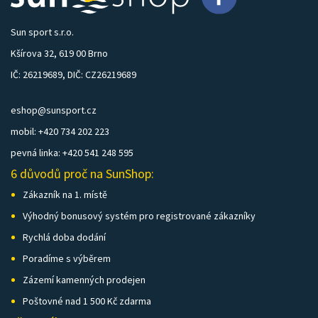
Sun sport s.r.o.
Kšírova 32, 619 00 Brno
IČ: 26219689, DIČ: CZ26219689
eshop@sunsport.cz
mobil: +420 734 202 223
pevná linka: +420 541 248 595
6 důvodů proč na SunShop:
Zákazník na 1. místě
Výhodný bonusový systém pro registrované zákazníky
Rychlá doba dodání
Poradíme s výběrem
Zázemí kamenných prodejen
Poštovné nad 1 500 Kč zdarma