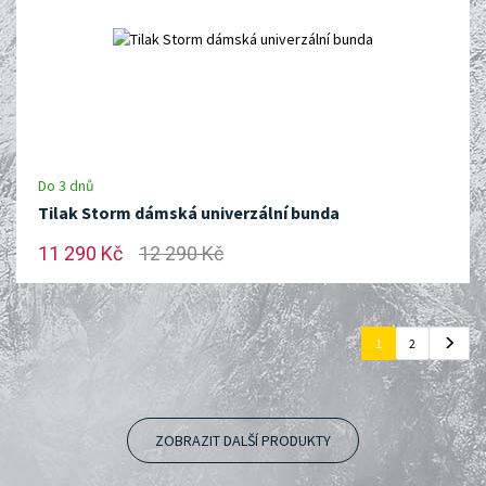
Do 3 dnů
Tilak Storm dámská univerzální bunda
11 290 Kč
12 290 Kč
1
2
ZOBRAZIT DALŠÍ PRODUKTY