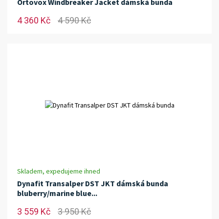
Ortovox Windbreaker Jacket dámská bunda
4 360 Kč
4 590 Kč
Skladem, expedujeme ihned
Dynafit Transalper DST JKT dámská bunda
bluberry/marine blue...
3 559 Kč
3 950 Kč