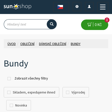
Toggle
Toggle
Toggle
navigation
navigation
naviga
0
0 KČ
ÚVOD
OBLEČENÍ
DÁMSKÉ OBLEČENÍ
BUNDY
Bundy
Zobrazit všechny filtry
Skladem, expedujeme ihned
Výprodej
Novinka