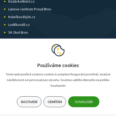
Dodávka9míst.cz
Lanove centrum Proud Brno
Kolečkovélyže.cz
Loděkvodě.cz
SK Skol Brno
Biatlon Brno
Wild Runners
Používáme cookies
Tento web používá soubory cookies k vylepšení fungování prostředí, analýze
návštěvnosti a k personalizaci obsahu. Souhlas udělíte kliknutím na políčko
'Souhlasím'.
NASTAVENÍ
ODMÍTÁM
SOUHLASÍM
© SunShop | www.sunshop.cz