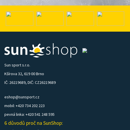
Sun sport s.r.o.
Kšírova 32, 619 00 Brno
IČ: 26219689, DIČ: CZ26219689
eshop@sunsport.cz
mobil: +420 734 202 223
pevná linka: +420 541 248 595
6 důvodů proč na SunShop: