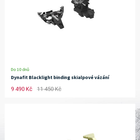
Do 10 dnů
Dynafit Blacklight binding skialpové vázání
9 490 Kč
11 450 Kč