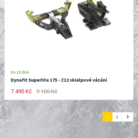
Do 10 dnů
Dynafit Superlite 175 - Z12 skialpové vázání
7 490 Kč
9 100 Kč
1
2