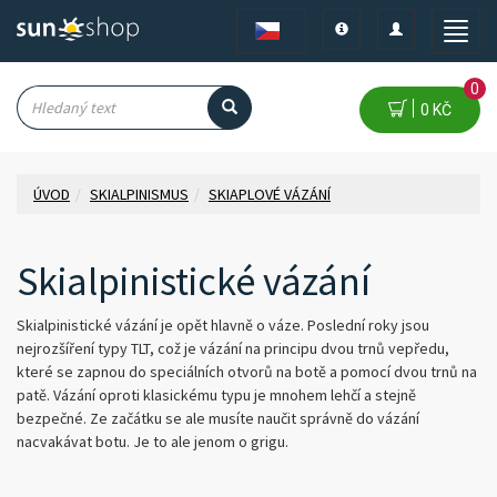
Toggle
Toggle
Toggle
navigation
navigation
naviga
0
0 KČ
ÚVOD
SKIALPINISMUS
SKIAPLOVÉ VÁZÁNÍ
Skialpinistické vázání
Skialpinistické vázání je opět hlavně o váze. Poslední roky jsou
nejrozšíření typy TLT, což je vázání na principu dvou trnů vepředu,
které se zapnou do speciálních otvorů na botě a pomocí dvou trnů na
patě. Vázání oproti klasickému typu je mnohem lehčí a stejně
bezpečné. Ze začátku se ale musíte naučit správně do vázání
nacvakávat botu. Je to ale jenom o grigu.