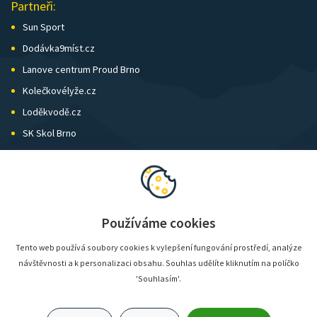
Partneři:
Sun Sport
Dodávka9míst.cz
Lanove centrum Proud Brno
Kolečkovélyže.cz
Loděkvodě.cz
SK Skol Brno
Biatlon Brno
Wild Runners
Používáme cookies
Tento web používá soubory cookies k vylepšení fungování prostředí, analýze
návštěvnosti a k personalizaci obsahu. Souhlas udělíte kliknutím na políčko
'Souhlasím'.