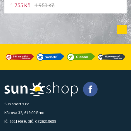
1 755 Kč
1 950 Kč
1
Sun sport s.r.o.
Kšírova 32, 619 00 Brno
IČ: 26219689, DIČ: CZ26219689