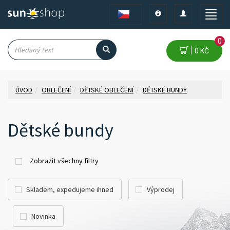
Toggle
Toggle
Toggle
navigation
navigation
naviga
0
0 KČ
ÚVOD
OBLEČENÍ
DĚTSKÉ OBLEČENÍ
DĚTSKÉ BUNDY
Dětské bundy
Zobrazit všechny filtry
Skladem, expedujeme ihned
Výprodej
Novinka