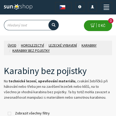
Toggle
Toggle
Toggle
navigation
navigation
naviga
0
0 KČ
ÚVOD
HOROLEZECTVÍ
LEZECKÉ VYBAVENÍ
KARABINY
KARABINY BEZ POJISTKY
Karabiny bez pojistky
Na
technické lezení
,
upevňování materiálu
, cvakání žebříčků při
hákování nebo třeba jen na zavěšení lezeček nebo klíčů, na to
všechno je vhodná karabina bez pojistky. Ta by totiž mohla zavazet a
znesnadňovat manipulaci s materiálem nebo samotnou karabinou.
Zobrazit všechny filtry