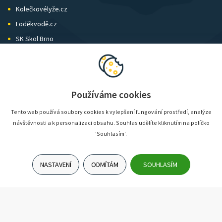
Kolečkovélyže.cz
Loděkvodě.cz
SK Skol Brno
Biatlon Brno
Wild Runners
Používáme cookies
Tento web používá soubory cookies k vylepšení fungování prostředí, analýze
návštěvnosti a k personalizaci obsahu. Souhlas udělíte kliknutím na políčko
'Souhlasím'.
NASTAVENÍ
ODMÍTÁM
SOUHLASÍM
© SunShop | www.sunshop.cz