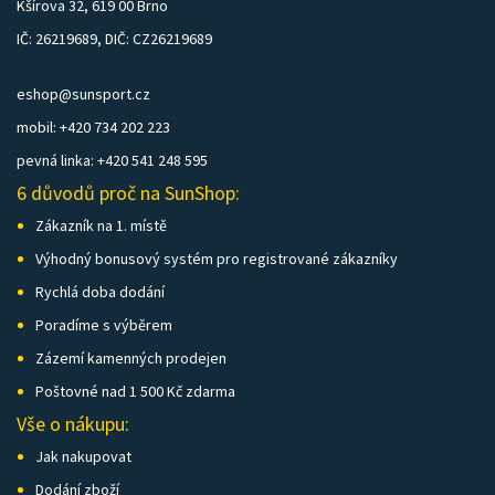
Kšírova 32, 619 00 Brno
IČ: 26219689, DIČ: CZ26219689
eshop@sunsport.cz
mobil: +420 734 202 223
pevná linka: +420 541 248 595
6 důvodů proč na SunShop:
Zákazník na 1. místě
Výhodný bonusový systém pro registrované zákazníky
Rychlá doba dodání
Poradíme s výběrem
Zázemí kamenných prodejen
Poštovné nad 1 500 Kč zdarma
Vše o nákupu:
Jak nakupovat
Dodání zboží