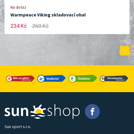
Na dotaz
Warmpeace Viking skladovací obal
234 Kč
260 Kč
1
Sun sport s.r.o.