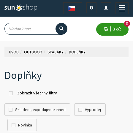
Toggle
Toggle
Toggle
navigation
navigation
naviga
0
0 KČ
ÚVOD
OUTDOOR
SPACÁKY
DOPLŇKY
Doplňky
Zobrazit všechny filtry
Skladem, expedujeme ihned
Výprodej
Novinka