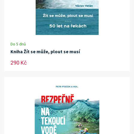
Do 5 dnů
Kniha Žít se může, plout se musí
290 Kč