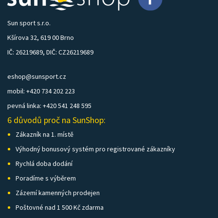
Sun sport s.r.o.
Kšírova 32, 619 00 Brno
IČ: 26219689, DIČ: CZ26219689
eshop@sunsport.cz
mobil: +420 734 202 223
pevná linka: +420 541 248 595
6 důvodů proč na SunShop:
Zákazník na 1. místě
Výhodný bonusový systém pro registrované zákazníky
Rychlá doba dodání
Poradíme s výběrem
Zázemí kamenných prodejen
Poštovné nad 1 500 Kč zdarma