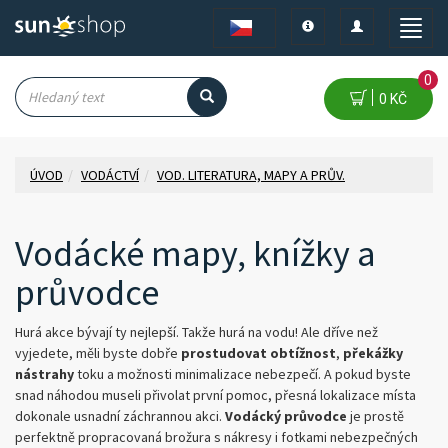
Toggle
Toggle
Toggle
navigation
navigation
naviga
0
0 KČ
ÚVOD
VODÁCTVÍ
VOD. LITERATURA, MAPY A PRŮV.
Vodácké mapy, knížky a
průvodce
Hurá akce bývají ty nejlepší. Takže hurá na vodu! Ale dříve než
vyjedete, měli byste dobře
prostudovat obtížnost
,
překážky
nástrahy
toku a možnosti minimalizace nebezpečí. A pokud byste
snad náhodou museli přivolat první pomoc, přesná lokalizace místa
dokonale usnadní záchrannou akci.
Vodácký průvodce
je prostě
perfektně propracovaná brožura s nákresy i fotkami nebezpečných