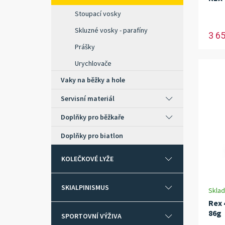
Stoupací vosky
Skluzné vosky - parafíny
3 6
Prášky
Urychlovače
Vaky na běžky a hole
Servisní materiál
Doplňky pro běžkaře
Doplňky pro biatlon
KOLEČKOVÉ LYŽE
SKIALPINISMUS
Skla
Rex 
86g
SPORTOVNÍ VÝŽIVA