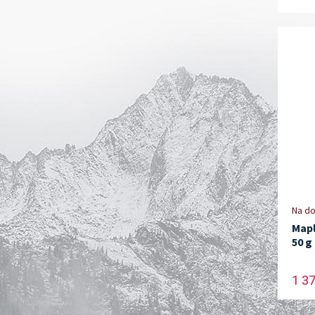
Na do
Mapl
50 g
1 3