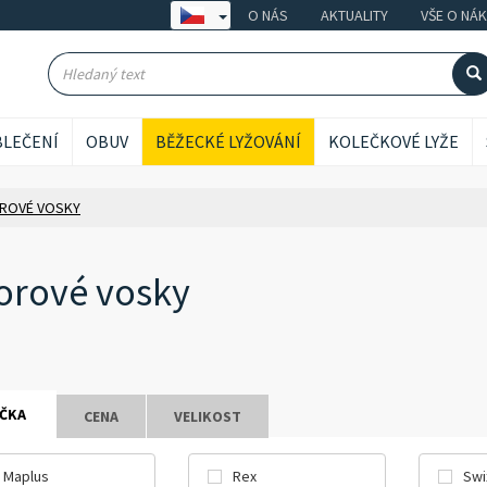
O NÁS
AKTUALITY
VŠE O NÁ
LEČENÍ
OBUV
BĚŽECKÉ LYŽOVÁNÍ
KOLEČKOVÉ LYŽE
ROVÉ VOSKY
orové vosky
ČKA
CENA
VELIKOST
Maplus
Rex
Swi