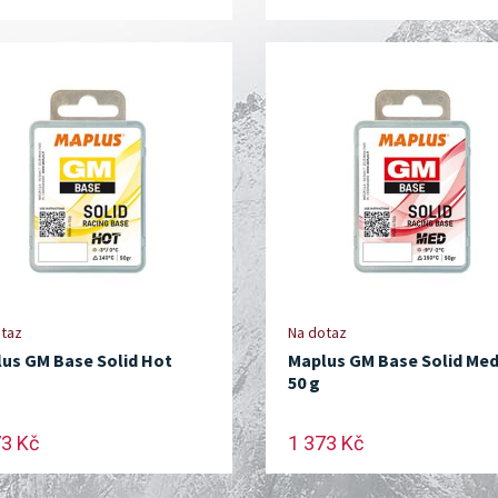
taz
Na dotaz
us GM Base Solid Hot
Maplus GM Base Solid Me
50 g
73 Kč
1 373 Kč