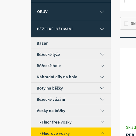
OBUV
Sk
BĚŽECKÉ LYŽOVÁNÍ
Bazar
Běžecké lyže
Běžecké hole
Náhradní díly na hole
Boty na běžky
Běžecké vázání
Vosky na běžky
Fluor free vosky
Skla
Fluorové vosky
REX 