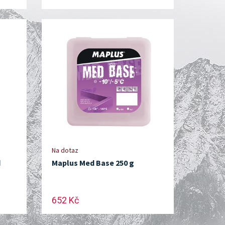
Na dotaz
d
Maplus Med Base 250 g
652 Kč