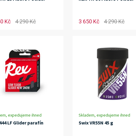
50 Kč
4 290 Kč
3 650 Kč
4 290 Kč
dem, expedujeme ihned
Skladem, expedujeme ihned
444 LF Glider parafín
Swix VR55N 45 g