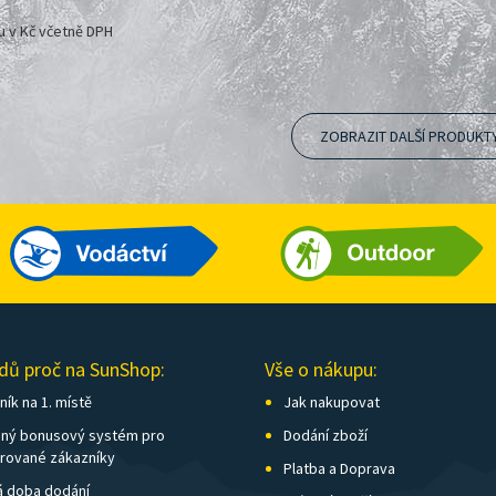
u v Kč včetně DPH
ZOBRAZIT DALŠÍ PRODUKT
dů proč na SunShop:
Vše o nákupu:
ík na 1. místě
Jak nakupovat
ný bonusový systém pro
Dodání zboží
trované zákazníky
Platba a Doprava
á doba dodání