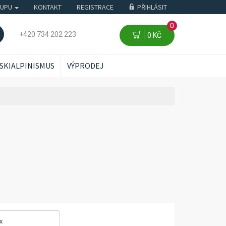
KUPU
KONTAKT
REGISTRACE
PŘIHLÁSIT
0
+420 734 202 223
0 KČ
SKIALPINISMUS
VÝPRODEJ
x