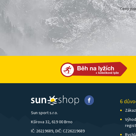
Ceny jso
6 důvo
Zákazn
Sun sport s.r.o.
Výhod
Kšírova 32, 619 00 Brno
regis
IČ: 26219689, DIČ: CZ26219689
Rychl