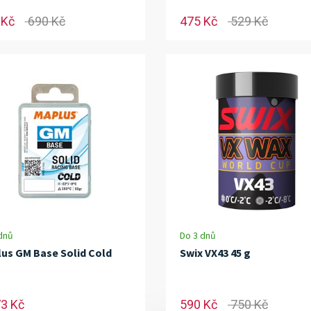
 Kč
690 Kč
475 Kč
529 Kč
dnů
Do 3 dnů
us GM Base Solid Cold
Swix VX43 45 g
73 Kč
590 Kč
750 Kč