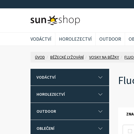
VODÁCTVÍ
HOROLEZECTVÍ
OUTDOOR
OB
ÚVOD
BĚŽECKÉ LYŽOVÁNÍ
VOSKY NA BĚŽKY
FLUO
Flu
VODÁCTVÍ
HOROLEZECTVÍ
OUTDOOR
ZNA
OBLEČENÍ