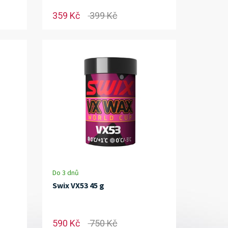
359 Kč
399 Kč
Do 3 dnů
Swix VX53 45 g
590 Kč
750 Kč