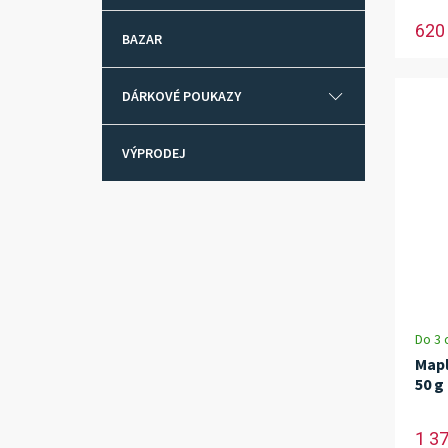
620
BAZAR
DÁRKOVÉ POUKAZY
VÝPRODEJ
Do 3 
Mapl
50 g
1 3