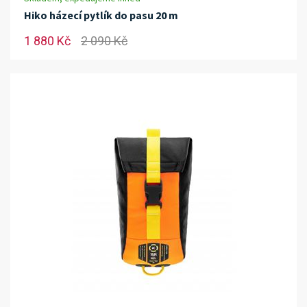
Hiko házecí pytlík do pasu 20 m
1 880 Kč
2 090 Kč