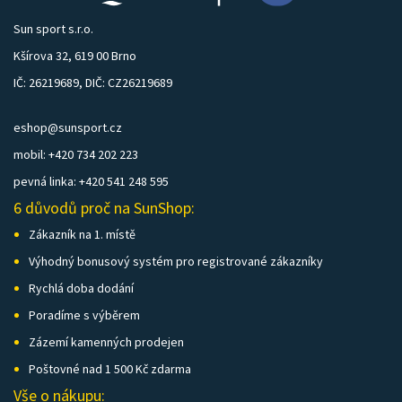
Sun sport s.r.o.
Kšírova 32, 619 00 Brno
IČ: 26219689, DIČ: CZ26219689
eshop@sunsport.cz
mobil: +420 734 202 223
pevná linka: +420 541 248 595
6 důvodů proč na SunShop:
Zákazník na 1. místě
Výhodný bonusový systém pro registrované zákazníky
Rychlá doba dodání
Poradíme s výběrem
Zázemí kamenných prodejen
Poštovné nad 1 500 Kč zdarma
Vše o nákupu: