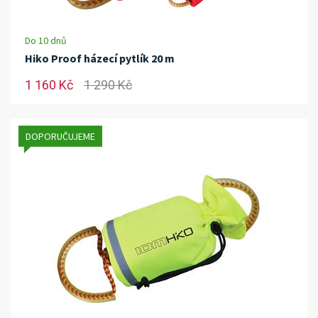
Do 10 dnů
Hiko Proof házecí pytlík 20 m
1 160 Kč
1 290 Kč
DOPORUČUJEME