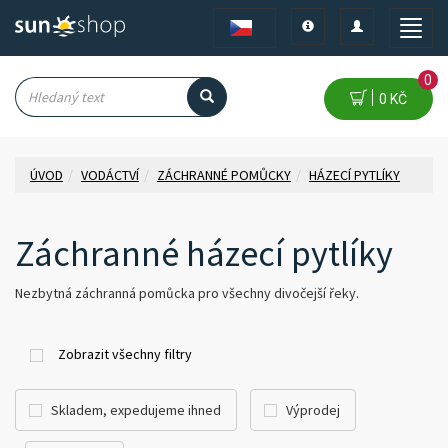
Toggle
Toggle
Toggle
navigation
navigation
naviga
0
0 KČ
ÚVOD
VODÁCTVÍ
ZÁCHRANNÉ POMŮCKY
HÁZECÍ PYTLÍKY
Záchranné házecí pytlíky
Nezbytná záchranná pomůcka pro všechny divočejší řeky.
Zobrazit všechny filtry
Skladem, expedujeme ihned
Výprodej