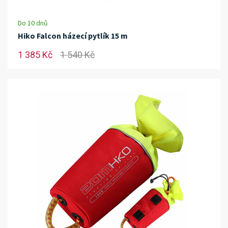
Do 10 dnů
Hiko Falcon házecí pytlík 15 m
1 385 Kč
1 540 Kč