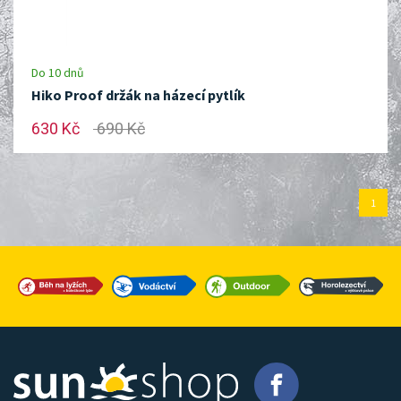
Do 10 dnů
Hiko Proof držák na házecí pytlík
630 Kč
690 Kč
1