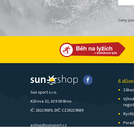
Ceny jso
6 důvo
Zákazn
Sun sport s.r.o.
Výhod
Kšírova 32, 619 00 Brno
regis
IČ: 26219689, DIČ: CZ26219689
Rychl
Porad
eshop@sunsport.cz
Zázem
mobil: +420 734 202 223