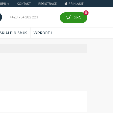
KUPU
KONTAKT
REGISTRACE
PŘIHLÁSIT
0
+420 734 202 223
0 KČ
SKIALPINISMUS
VÝPRODEJ