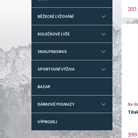
351
BĚŽECKÉ LYŽOVÁNÍ
KOLEČKOVÉ LYŽE
SKIALPINISMUS
SPORTOVNÍ VÝŽIVA
BAZAR
DÁRKOVÉ POUKAZY
Na do
Tila
VÝPRODEJ
399