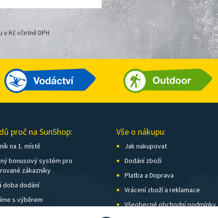
u v Kč včetně DPH
dů proč na SunShop:
Vše o nákupu:
ík na 1. místě
Jak nakupovat
ný bonusový systém pro
Dodání zboží
trované zákazníky
Platba a Doprava
á doba dodání
Vrácení zboží a reklamace
íme s výběrem
Všeobecné obchodní podmínky
í kamenných prodejen