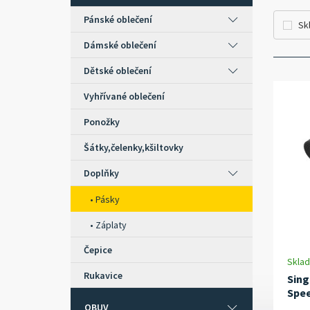
Pánské oblečení
Sk
Dámské oblečení
Dětské oblečení
Vyhřívané oblečení
Ponožky
Šátky,čelenky,kšiltovky
Doplňky
Pásky
Záplaty
Čepice
Skla
Rukavice
Sing
Spe
OBUV