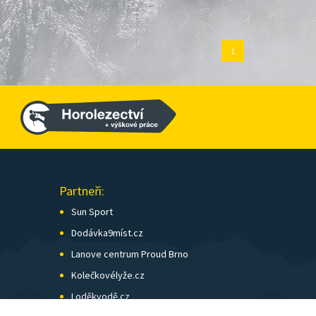
1
Partneři:
Sun Sport
Dodávka9míst.cz
Lanove centrum Proud Brno
Kolečkovélyže.cz
Loděkvodě.cz