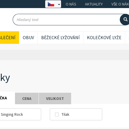
O NÁS
AKTUALITY
VŠE O NÁ
LEČENÍ
OBUV
BĚŽECKÉ LYŽOVÁNÍ
KOLEČKOVÉ LYŽE
ky
ČKA
CENA
VELIKOST
Singing Rock
Tilak