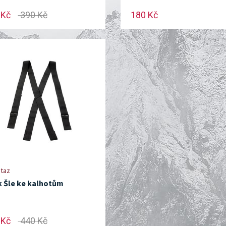
 Kč
390 Kč
180 Kč
taz
k Šle ke kalhotům
 Kč
440 Kč