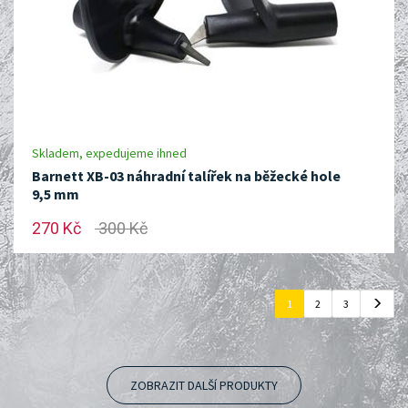
Skladem, expedujeme ihned
Barnett XB-03 náhradní talířek na běžecké hole
9,5 mm
270 Kč
300 Kč
1
2
3
ZOBRAZIT DALŠÍ PRODUKTY