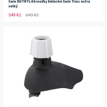
Swix RDTRTL4 kroužky běžecké Swix Triac extra
velký
549 Kč
649 Kč