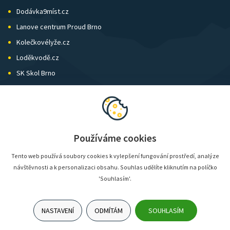
Dodávka9míst.cz
Lanove centrum Proud Brno
Kolečkovélyže.cz
Loděkvodě.cz
SK Skol Brno
Biatlon Brno
Wild Runners
Používáme cookies
Tento web používá soubory cookies k vylepšení fungování prostředí, analýze
návštěvnosti a k personalizaci obsahu. Souhlas udělíte kliknutím na políčko
'Souhlasím'.
NASTAVENÍ
ODMÍTÁM
SOUHLASÍM
© SunShop | www.sunshop.cz