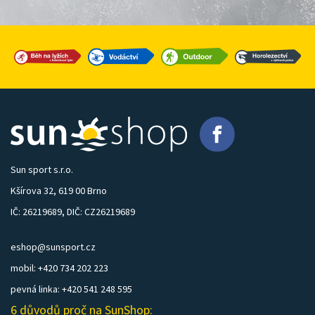
Sun sport s.r.o.
Kšírova 32, 619 00 Brno
IČ: 26219689, DIČ: CZ26219689
eshop@sunsport.cz
mobil: +420 734 202 223
pevná linka: +420 541 248 595
6 důvodů proč na SunShop: