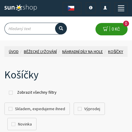
Toggle
Toggle
Toggle
navigation
navigation
naviga
0
0 KČ
ÚVOD
BĚŽECKÉ LYŽOVÁNÍ
NÁHRADNÍ DÍLY NA HOLE
KOŠÍČKY
Košíčky
Zobrazit všechny filtry
Skladem, expedujeme ihned
Výprodej
Novinka