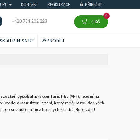
KUPU
KONTAKT
REGISTRACE
PŘIHLÁSIT
0
+420 734 202 223
0 KČ
SKIALPINISMUS
VÝPRODEJ
ezectví
,
vysokohorskou turistiku
(VHT),
lezení na
í průvodci a instruktori lezení, který raději lezou do výšek
it do sítě adrenalinu a horských zážitků. Hore zdar!