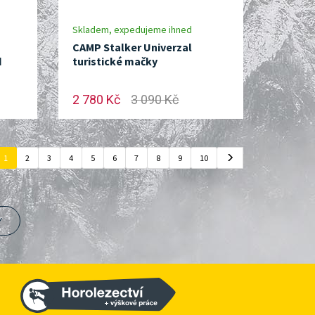
Skladem, expedujeme ihned
CAMP Stalker Univerzal
d
turistické mačky
2 780 Kč
3 090 Kč
1
2
3
4
5
6
7
8
9
10
Y