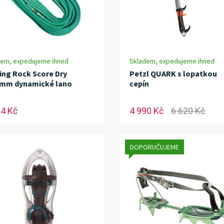
dem, expedujeme ihned
Skladem, expedujeme ihned
ing Rock Score Dry
Petzl QUARK s lopatkou
 mm dynamické lano
cepín
64 Kč
4 990 Kč
6 620 Kč
DOPORUČUJEME