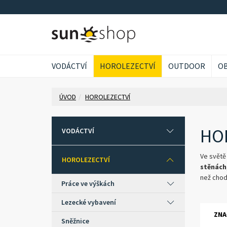
VODÁCTVÍ
HOROLEZECTVÍ
OUTDOOR
OB
ÚVOD
HOROLEZECTVÍ
HO
VODÁCTVÍ
Ve světě
HOROLEZECTVÍ
stěnách
než chodí
Práce ve výškách
Lezecké vybavení
ZNA
Sněžnice