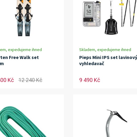
dem, expedujeme ihned
Skladem, expedujeme ihned
ten Free Walk set
Pieps Mini IPS set lavinov
cm
vyhledavač
400 Kč
12 240 Kč
9 490 Kč