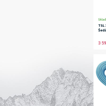
Skla
TSL 
Šed
3 5