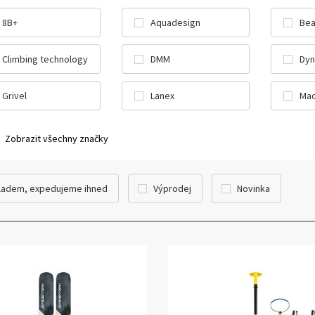
8B+
Aquadesign
Bea
Climbing technology
DMM
Dyn
Grivel
Lanex
Mad
Zobrazit všechny značky
ladem, expedujeme ihned
Výprodej
Novinka