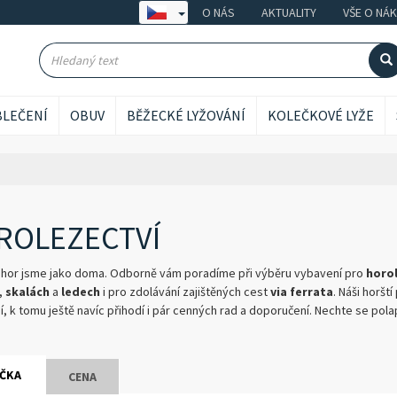
O NÁS
AKTUALITY
VŠE O NÁ
LEČENÍ
OBUV
BĚŽECKÉ LYŽOVÁNÍ
KOLEČKOVÉ LYŽE
ROLEZECTVÍ
 hor jsme jako doma. Odborně vám poradíme při výběru vybavení pro
horol
,
skalách
a
ledech
i pro zdolávání zajištěných cest
via ferrata
. Náši horšt
, k tomu ještě navíc přihodí i pár cenných rad a doporučení. Nechte se polap
ČKA
CENA