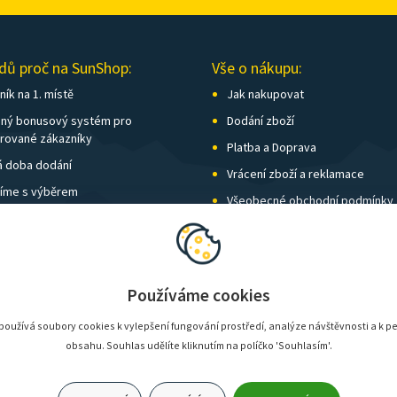
dů proč na SunShop:
Vše o nákupu:
ík na 1. místě
Jak nakupovat
ný bonusový systém pro
Dodání zboží
trované zákazníky
Platba a Doprava
á doba dodání
Vrácení zboží a reklamace
íme s výběrem
Všeobecné obchodní podmínky
í kamenných prodejen
Nastavení soukromí
vné nad 1 500 Kč zdarma
Používáme cookies
oužívá soubory cookies k vylepšení fungování prostředí, analýze návštěvnosti a k p
obsahu. Souhlas udělíte kliknutím na políčko 'Souhlasím'.