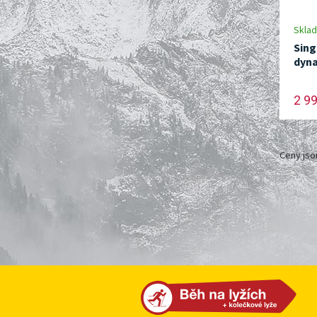
Skla
Sing
dyna
2 9
Ceny jso