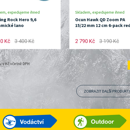
dem, expedujeme ihned
Skladem, expedujeme ihned
ing Rock Hero 9,6
Ocun Hawk QD Zoom PA
mické lano
15/22 mm 12 cm 6-pack re
90 Kč
3 400 Kč
2 790 Kč
3 190 Kč
u v Kč včetně DPH
ZOBRAZIT DALŠÍ PRODUKT