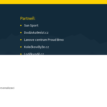
Partneři:
Sun Sport
Dodávka9míst.cz
Lanove centrum Proud Brno
Kolečkovélyže.cz
Loděkvodě.cz
SK Skol Brno
Biatlon Brno
Wild Runners
ersonalizaci