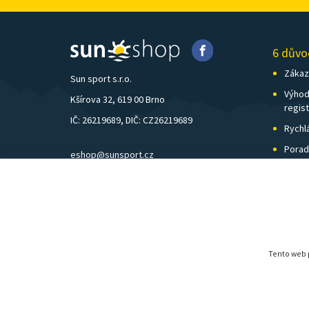
6 důvo
Zákazn
Sun sport s.r.o.
Výhod
Kšírova 32, 619 00 Brno
regis
IČ: 26219689, DIČ: CZ26219689
Rychl
Porad
eshop@sunsport.cz
Zázem
mobil: +420 734 202 223
Pošto
pevná linka: +420 541 248 595
Tento web p