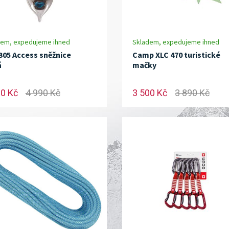
dem, expedujeme ihned
Skladem, expedujeme ihned
305 Access sněžnice
Camp XLC 470 turistické
á
mačky
90 Kč
4 990 Kč
3 500 Kč
3 890 Kč