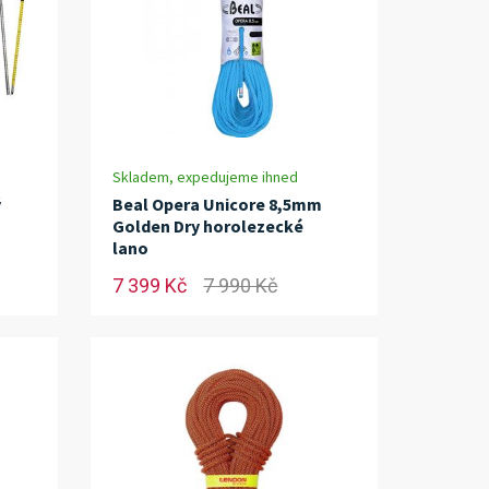
Skladem, expedujeme ihned
ý
Beal Opera Unicore 8,5mm
Golden Dry horolezecké
lano
7 399 Kč
7 990 Kč