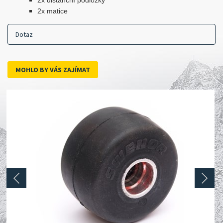
2x distanční podložky
2x matice
Dotaz
MOHLO BY VÁS ZAJÍMAT
prev
next