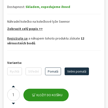
Dostupnost:
Skladem, expedujeme ihned
Náhradní kolečko na kolečkové lyže Swenor
Zobrazit celý popis >>
Registrujte se
a nákupem tohoto produktu získate
12
věrnostních bodů
.
Varianta:
Rychlá
Střední
Pomalá
Velmi pomalá
VLOŽIT DO KOŠÍKU