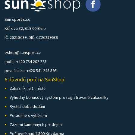
Sun sport s.r.o.
Kšírova 32, 619 00 Brno
IČ: 26219689, DIČ: CZ26219689
eshop@sunsport.cz
mobil: +420 734 202 223
pevná linka: +420 541 248 595
6 důvodů proč na SunShop:
Zákazník na 1. místě
Výhodný bonusový systém pro registrované zákazníky
Rychlá doba dodání
Poradíme s výběrem
Zázemí kamenných prodejen
Poštovné nad 1 500 Kč zdarma