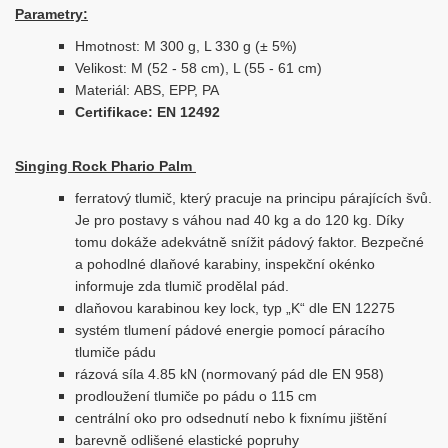
Parametry:
Hmotnost: M 300 g, L 330 g (± 5%)
Velikost: M (52 - 58 cm), L (55 - 61 cm)
Materiál: ABS, EPP, PA
Certifikace: EN 12492
Singing Rock Phario Palm
ferratový tlumič, který pracuje na principu párajících švů.
Je pro postavy s váhou nad 40 kg a do 120 kg. Díky
tomu dokáže adekvátně snížit pádový faktor. Bezpečné
a pohodlné dlaňové karabiny, inspekční okénko
informuje zda tlumič prodělal pád.
dlaňovou karabinou key lock, typ „K“ dle EN 12275
systém tlumení pádové energie pomocí páracího
tlumiče pádu
rázová síla 4.85 kN (normovaný pád dle EN 958)
prodloužení tlumiče po pádu o 115 cm
centrální oko pro odsednutí nebo k fixnímu jištění
barevně odlišené elastické popruhy