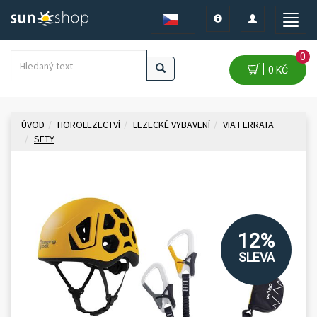
Toggle
Toggle
Toggle
navigation
navigation
naviga
0
0 KČ
ÚVOD
HOROLEZECTVÍ
LEZECKÉ VYBAVENÍ
VIA FERRATA
SETY
12%
SLEVA