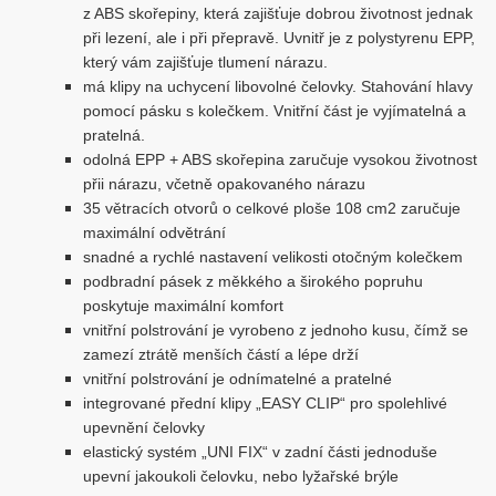
z ABS skořepiny, která zajišťuje dobrou životnost jednak
při lezení, ale i při přepravě. Uvnitř je z polystyrenu EPP,
který vám zajišťuje tlumení nárazu.
má klipy na uchycení libovolné čelovky. Stahování hlavy
pomocí pásku s kolečkem. Vnitřní část je vyjímatelná a
pratelná.
odolná EPP + ABS skořepina zaručuje vysokou životnost
přii nárazu, včetně opakovaného nárazu
35 větracích otvorů o celkové ploše 108 cm2 zaručuje
maximální odvětrání
snadné a rychlé nastavení velikosti otočným kolečkem
podbradní pásek z měkkého a širokého popruhu
poskytuje maximální komfort
vnitřní polstrování je vyrobeno z jednoho kusu, čímž se
zamezí ztrátě menších částí a lépe drží
vnitřní polstrování je odnímatelné a pratelné
integrované přední klipy „EASY CLIP“ pro spolehlivé
upevnění čelovky
elastický systém „UNI FIX“ v zadní části jednoduše
upevní jakoukoli čelovku, nebo lyžařské brýle