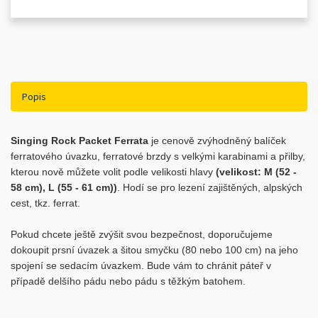
Popis
Singing Rock Packet Ferrata
je cenově zvýhodněný balíček
ferratového úvazku, ferratové brzdy s velkými karabinami a přilby,
kterou nově můžete volit podle velikosti hlavy
(velikost: M (52 -
58 cm), L (55 - 61 cm))
. Hodí se pro lezení zajištěných, alpských
cest, tkz. ferrat.
Pokud chcete ještě zvýšit svou bezpečnost, doporučujeme
dokoupit prsní úvazek a šitou smyčku (80 nebo 100 cm) na jeho
spojení se sedacím úvazkem. Bude vám to chránit páteř v
případě delšího pádu nebo pádu s těžkým batohem.