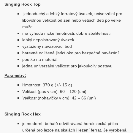
Singing Rock Top
jednoduchý a lehký ferratový úvazek, univerzální pro
libovolnou velikost od žen nebo větších dětí po velké
muže.
má výhodu nízké hmotnosti, dobré sbalitelnosti.
lehký nepolstrovaný úvazek
vyztužený navazovací bod
barevně odlišené jistící oko pro bezpečné navázání
poutko na materiál
jedna univerzální velikost pro jakoukoliv postavu
Parametry:
Hmotnost: 370 g (+/- 15 g)
Velikost
(pas v cm): 60 – 120 (uni)
Velikost
(nohavičky v cm): 42 – 66 (uni)
Singing Rock Hex
je moderní, bohatě odvětrávaná horolezecká přilba
určená pro lezce na skalách i lezení ferrat. Je vyrobená