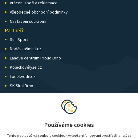
Vrácení zboží a reklamace
Všeobecné obchodní podmínky
Nastavení soukromí
Partneři:
Sun Sport
Dodávka9míst.cz
Lanove centrum Proud Brno
Kolečkovélyže.cz
Loděkvodě.cz
SK Skol Brno
Biatlon Brno
Wild Runners
Používáme cookies
Tento web používá soubory cookies k vylepšení fungování prostředí, analýze