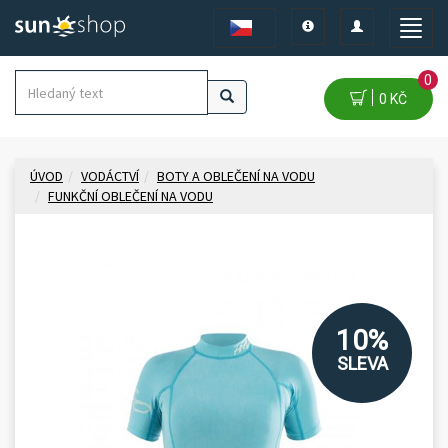
Toggle
Toggle
Toggle
navigation
navigation
naviga
0
0 KČ
ÚVOD
VODÁCTVÍ
BOTY A OBLEČENÍ NA VODU
FUNKČNÍ OBLEČENÍ NA VODU
10%
SLEVA