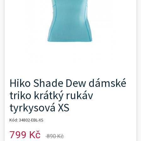
Hiko Shade Dew dámské
triko krátký rukáv
tyrkysová XS
Kód: 34802-EBL-XS
799 Kč
890 Kč