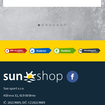
Sun sport s.r.o.
Kšírova 32, 619 00 Brno
IČ: 26219689, DIČ: CZ26219689