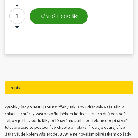
VLOŽIT DO KOŠÍKU
Popis
Výrobky řady
SHADE
jsou navrženy tak, aby udržovaly vaše tělo v
chladu a chránily vaši pokožku během horkých letních dnů ve vodě
nebo v její blízkosti. Díky přiléhavému střihu perfektně obepíná vaše
tělo, protože to poslední co chcete při plavání řešit je courající se
látka všude kolem vás. Model
DEW
je nejnovějším přírůstkem do řady