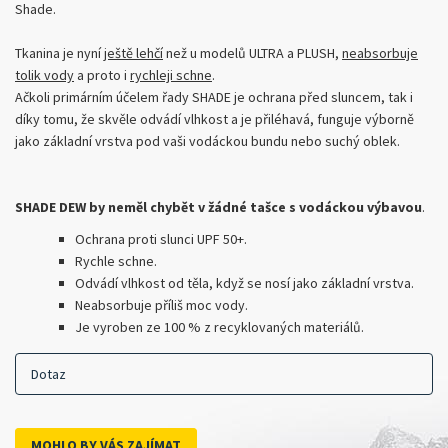
Shade.
Tkanina je nyní
ještě lehčí
než u modelů ULTRA a PLUSH,
neabsorbuje
tolik vody
a proto i
rychleji schne
.
Ačkoli primárním účelem řady SHADE je ochrana před sluncem, tak i
díky tomu, že skvěle odvádí vlhkost a je přiléhavá, funguje výborně
jako základní vrstva pod vaši vodáckou bundu nebo suchý oblek.
SHADE DEW by neměl chybět v žádné tašce s vodáckou výbavou
.
Ochrana proti slunci UPF 50+.
Rychle schne.
Odvádí vlhkost od těla, když se nosí jako základní vrstva.
Neabsorbuje příliš moc vody.
Je vyroben ze 100 % z recyklovaných materiálů.
Dotaz
MOHLO BY VÁS ZAJÍMAT