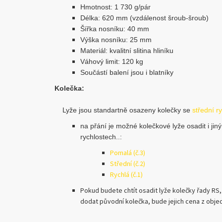
Hmotnost: 1 730 g/pár
Délka: 620 mm (vzdálenost šroub-šroub)
Šířka nosníku: 40 mm
Výška nosníku: 25 mm
Materiál: kvalitní slitina hliníku
Váhový limit: 120 kg
Součástí balení jsou i blatníky
Kolečka:
Lyže jsou standartně osazeny kolečky se
střední ry
na přání je možné kolečkové lyže osadit i jin
rychlostech..:
Pomalá (č.3)
Střední (č.2)
Rychlá (č.1)
Pokud budete chtít osadit lyže kolečky řady RS,
dodat původní kolečka, bude jejich cena z obj