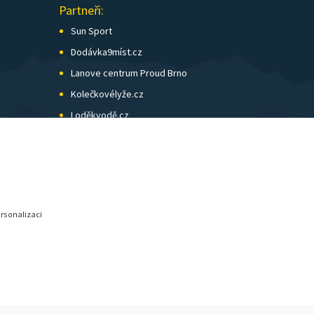
Partneři:
Sun Sport
Dodávka9míst.cz
Lanove centrum Proud Brno
Kolečkovélyže.cz
Loděkvodě.cz
SK Skol Brno
Biatlon Brno
Wild Runners
ersonalizaci
© SunShop | www.sunshop.cz