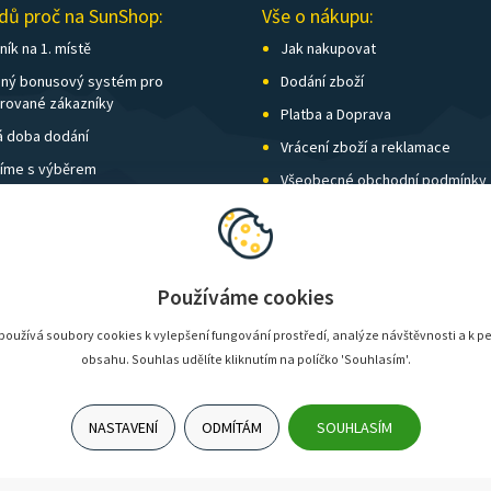
dů proč na SunShop:
Vše o nákupu:
ík na 1. místě
Jak nakupovat
ný bonusový systém pro
Dodání zboží
trované zákazníky
Platba a Doprava
á doba dodání
Vrácení zboží a reklamace
íme s výběrem
Všeobecné obchodní podmínky
í kamenných prodejen
Nastavení soukromí
vné nad 1 500 Kč zdarma
Používáme cookies
oužívá soubory cookies k vylepšení fungování prostředí, analýze návštěvnosti a k p
obsahu. Souhlas udělíte kliknutím na políčko 'Souhlasím'.
NASTAVENÍ
ODMÍTÁM
SOUHLASÍM