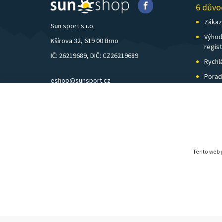
6 důvo
Zákazn
Sun sport s.r.o.
Výhod
Kšírova 32, 619 00 Brno
regis
IČ: 26219689, DIČ: CZ26219689
Rychl
Porad
eshop@sunsport.cz
Zázem
mobil: +420 734 202 223
Pošto
pevná linka: +420 541 248 595
Tento web p