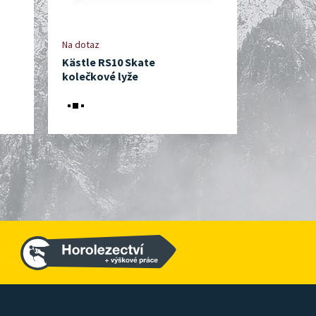
Na dotaz
Do 10 dnů
Kästle RS10 Skate
Marwe Ska
kolečkové lyže
kolečkové