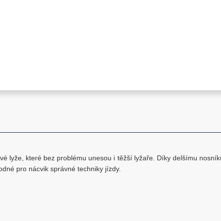
kové lyže, které bez problému unesou i těžší lyžaře. Díky delšímu nosník
odné pro nácvik správné techniky jízdy.