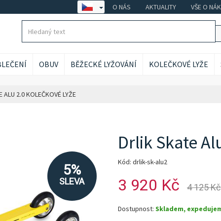
O NÁS
AKTUALITY
VŠE O NÁ
LEČENÍ
OBUV
BĚŽECKÉ LYŽOVÁNÍ
KOLEČKOVÉ LYŽE
E ALU 2.0 KOLEČKOVÉ LYŽE
Drlik Skate Al
Kód: drlik-sk-alu2
5%
3 920 Kč
SLEVA
4 125 Kč
Dostupnost:
Skladem, expeduje