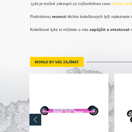
Lyže je možné zakoupit za zvýhodněnou cenu
včetně váz
Podrobnou
recenzi
těchto kolečkových lyží naleznete
Kolečkové lyže si můžete u nás
zapůjčit a otestovat
MOHLO BY VÁS ZAJÍMAT
prev