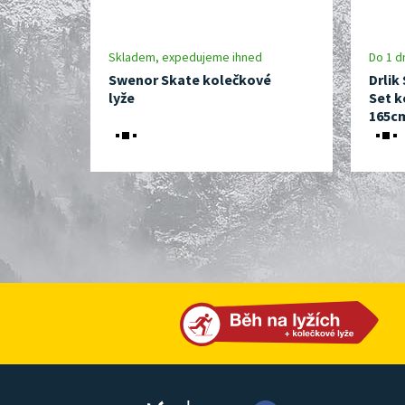
Skladem, expedujeme ihned
Do 1 d
Swenor Skate kolečkové
Drlik
lyže
Set k
165c