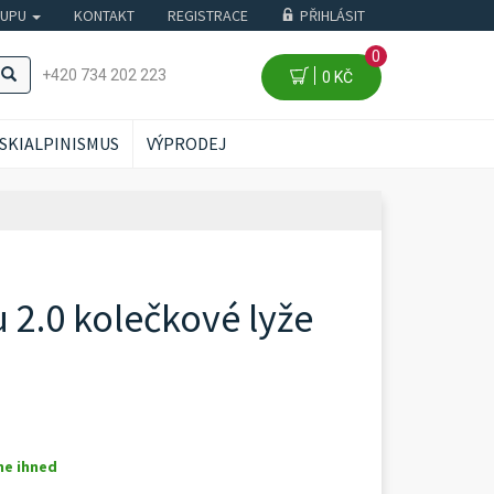
KUPU
KONTAKT
REGISTRACE
PŘIHLÁSIT
0
+420 734 202 223
0 KČ
SKIALPINISMUS
VÝPRODEJ
u 2.0 kolečkové lyže
me ihned