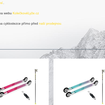
ání
.
 na webu
KolečkovéLyže.cz
na cyklostezce přímo před
naší prodejnou.