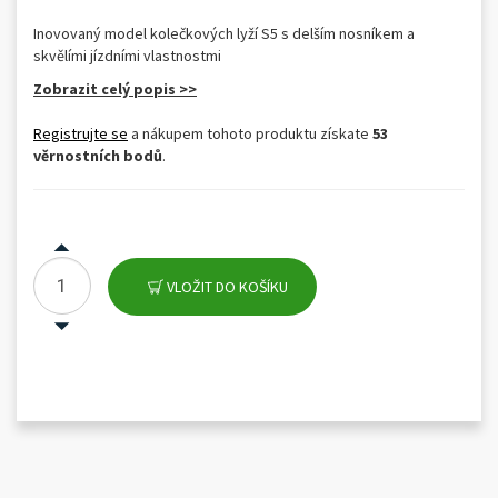
Inovovaný model kolečkových lyží S5 s delším nosníkem a
skvělími jízdními vlastnostmi
Zobrazit celý popis >>
Registrujte se
a nákupem tohoto produktu získate
53
věrnostních bodů
.
VLOŽIT DO KOŠÍKU