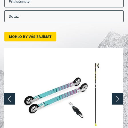
Příslušenství
Dotaz
MOHLO BY VÁS ZAJÍMAT
prev
next