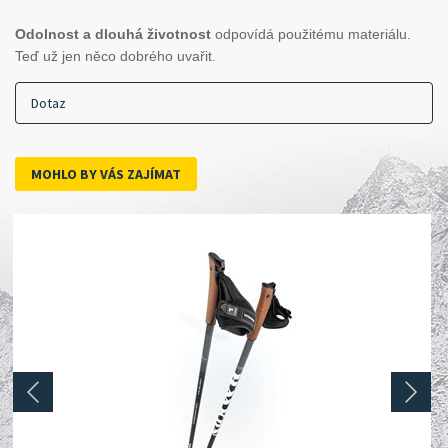
Odolnost a dlouhá životnost
odpovídá použitému materiálu.
Teď už jen něco dobrého uvařit.
Dotaz
MOHLO BY VÁS ZAJÍMAT
prev
next