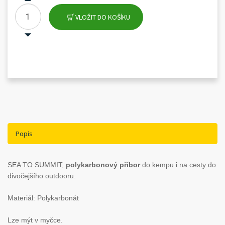
VLOŽIT DO KOŠÍKU
Popis
SEA TO SUMMIT,
polykarbonový příbor
do kempu i na cesty do
divočejšího outdooru.
Materiál: Polykarbonát
Lze mýt v myčce.