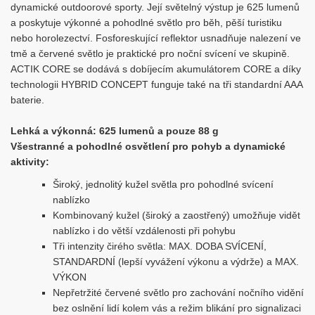
dynamické outdoorové sporty. Její světelný výstup je 625 lumenů
a poskytuje výkonné a pohodlné světlo pro běh, pěší turistiku
nebo horolezectví. Fosforeskující reflektor usnadňuje nalezení ve
tmě a červené světlo je praktické pro noční svícení ve skupině.
ACTIK CORE se dodává s dobíjecím akumulátorem CORE a díky
technologii HYBRID CONCEPT funguje také na tři standardní AAA
baterie.
Lehká a výkonná: 625 lumenů a pouze 88 g
Všestranné a pohodlné osvětlení pro pohyb a dynamické
aktivity:
Široký, jednolitý kužel světla pro pohodlné svícení
nablízko
Kombinovaný kužel (široký a zaostřený) umožňuje vidět
nablízko i do větší vzdálenosti při pohybu
Tři intenzity čirého světla: MAX. DOBA SVÍCENÍ,
STANDARDNÍ (lepší vyvážení výkonu a výdrže) a MAX.
VÝKON
Nepřetržité červené světlo pro zachování nočního vidění
bez oslnění lidí kolem vás a režim blikání pro signalizaci