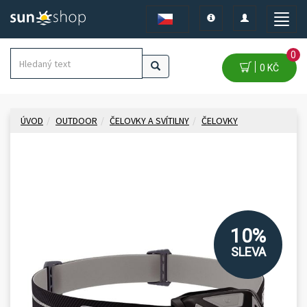
Toggle
Toggle
Toggle
navigation
navigation
naviga
0
0 KČ
ÚVOD
OUTDOOR
ČELOVKY A SVÍTILNY
ČELOVKY
10%
SLEVA