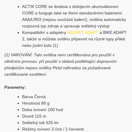
ACTIK CORE se dodává s dobíjecím akumulátorem
CORE a funguje také se třemi standardními bateriemi
AAA/LR03 (nejsou součástí balení), svítilna automaticky
rozpozná typ zdroje a upravuje světelný výstup
Kompatibilní s adaptéry
HELMET ADAPT
a BIKE ADAPT
2, takže si můžete svítilnu připevnit na různé typy přileb
nebo jízdní kolo (1)
(1) VAROVÁNÍ: Tato svítilna není certifikována pro použití v
silničním provozu: při použití v oblasti podléhající dopravním
předpisům nejsou svítilny Petzl náhradou za požadované
certifikované osvětlení.
Parametry:
Barva Černá
Hmotnost 88 g
Doba svícení 100 hod
Dosvit 115 m
Světelný tok 625 lm
Režimy svícení 3 čiré / 2 červené