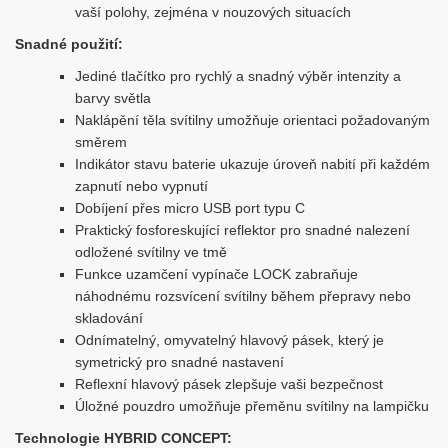
vaší polohy, zejména v nouzových situacích
Snadné použití:
Jediné tlačítko pro rychlý a snadný výběr intenzity a
barvy světla
Naklápění těla svítilny umožňuje orientaci požadovaným
směrem
Indikátor stavu baterie ukazuje úroveň nabití při každém
zapnutí nebo vypnutí
Dobíjení přes micro USB port typu C
Praktický fosforeskující reflektor pro snadné nalezení
odložené svítilny ve tmě
Funkce uzamčení vypínače LOCK zabraňuje
náhodnému rozsvícení svítilny během přepravy nebo
skladování
Odnímatelný, omyvatelný hlavový pásek, který je
symetrický pro snadné nastavení
Reflexní hlavový pásek zlepšuje vaši bezpečnost
Úložné pouzdro umožňuje přeměnu svítilny na lampičku
Technologie HYBRID CONCEPT: