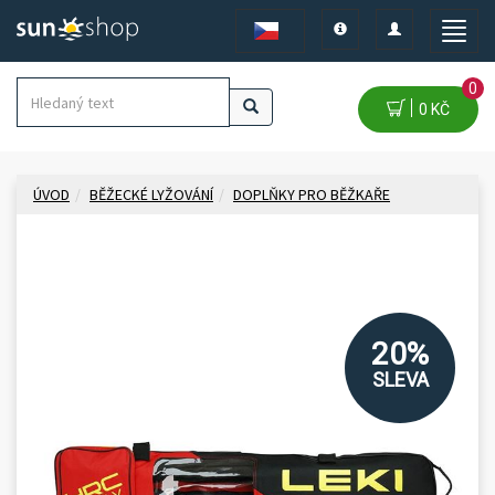
Toggle
Toggle
Toggle
navigation
navigation
naviga
0
0 KČ
ÚVOD
BĚŽECKÉ LYŽOVÁNÍ
DOPLŇKY PRO BĚŽKAŘE
20%
SLEVA