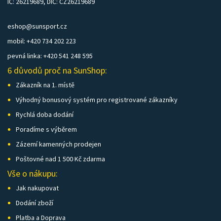
IČ: 26219689, DIČ: CZ26219689
eshop@sunsport.cz
mobil: +420 734 202 223
pevná linka: +420 541 248 595
6 důvodů proč na SunShop:
Zákazník na 1. místě
Výhodný bonusový systém pro registrované zákazníky
Rychlá doba dodání
Poradíme s výběrem
Zázemí kamenných prodejen
Poštovné nad 1 500 Kč zdarma
Vše o nákupu:
Jak nakupovat
Dodání zboží
Platba a Doprava