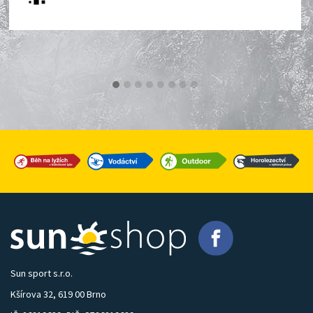
Sun sport s.r.o.
Kšírova 32, 619 00 Brno