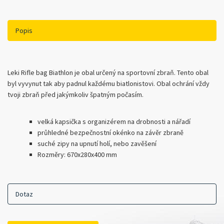
Popis
Leki Rifle bag Biathlon je obal určený na sportovní zbraň. Tento obal
byl vyvynut tak aby padnul každému biatlonistovi. Obal ochrání vždy
tvoji zbraň před jakýmkoliv špatným počasím.
velká kapsička s organizérem na drobnosti a nářadí
průhledné bezpečnostní okénko na závěr zbraně
suché zipy na upnutí holí, nebo zavěšení
Rozměry: 670x280x400 mm
Dotaz