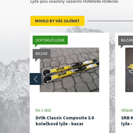
Lyže jsou osazeny vázáním Rottefella Rollerski.
MOHLO BY VÁS ZAJÍMAT
DOPORUČUJEME
BAZAR
BAZAR
prev
Do 1 dnů
Sklad
Drlik Classic Composite 3.0
SRB 
kolečkové lyže - bazar
lyže 