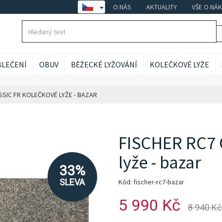
O NÁS
AKTUALITY
VŠE O NÁ
LEČENÍ
OBUV
BĚŽECKÉ LYŽOVÁNÍ
KOLEČKOVÉ LYŽE
SSIC FR KOLEČKOVÉ LYŽE - BAZAR
FISCHER RC7 
lyže - bazar
33%
SLEVA
Kód: fischer-rc7-bazar
5 990 Kč
8 940 Kč