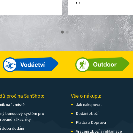
dů proč na SunShop:
Vše o nákupu:
ík na 1. místě
Jak nakupovat
ný bonusový systém pro
Dodání zboží
trované zákazníky
Platba a Doprava
á doba dodání
Vrácení zboží a reklamace