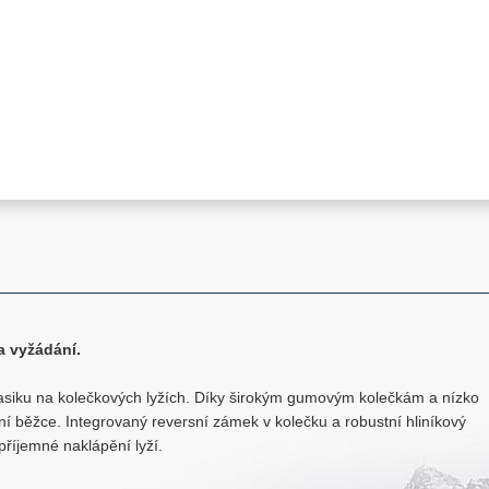
a vyžádání.
asiku na kolečkových lyžích. Díky širokým gumovým kolečkám a nízko
í běžce. Integrovaný reversní zámek v kolečku a robustní hliníkový
íjemné naklápění lyží.