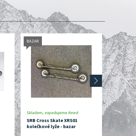
BAZAR
BAZAR
next
Skladem, expedujeme ihned
Skladem, e
SRB Cross Skate XRS01
SRB Offro
kolečkové lyže - bazar
kolečkové