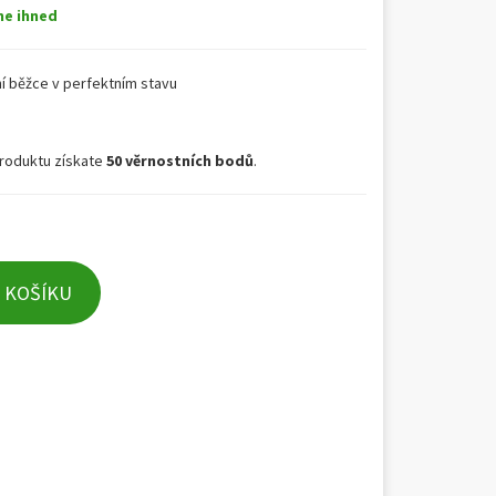
me ihned
ní běžce v perfektním stavu
roduktu získate
50 věrnostních bodů
.
 KOŠÍKU