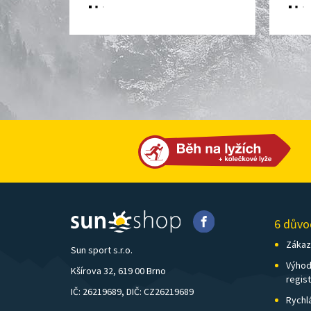
6 důvo
Zákazn
Sun sport s.r.o.
Výhod
Kšírova 32, 619 00 Brno
regis
IČ: 26219689, DIČ: CZ26219689
Rychl