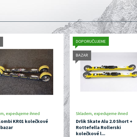
DOPORUČUJEME
BAZAR
em, expedujeme ihned
Skladem, expedujeme ihned
Kombi KR01 kolečkové
Drlik Skate Alu 2.0 Short +
- bazar
Rottefella Rollerski
kolečkové l...