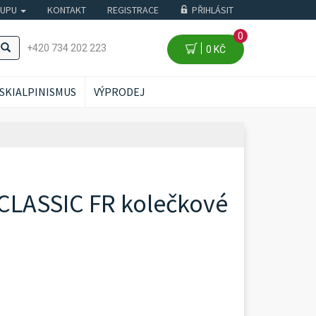
KUPU
KONTAKT
REGISTRACE
PŘIHLÁSIT
0
+420 734 202 223
0 KČ
SKIALPINISMUS
VÝPRODEJ
CLASSIC FR kolečkové